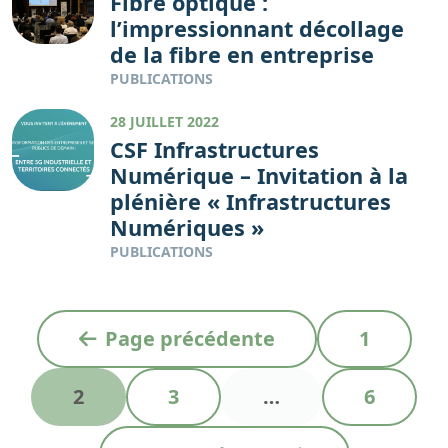
Fibre optique :
l’impressionnant décollage
de la fibre en entreprise
PUBLICATIONS
28 JUILLET 2022
CSF Infrastructures
Numérique – Invitation à la
plénière « Infrastructures
Numériques »
PUBLICATIONS
N
P
Page précédente
1
a
a
v
P
P
P
2
3
…
6
g
i
a
a
a
e
g