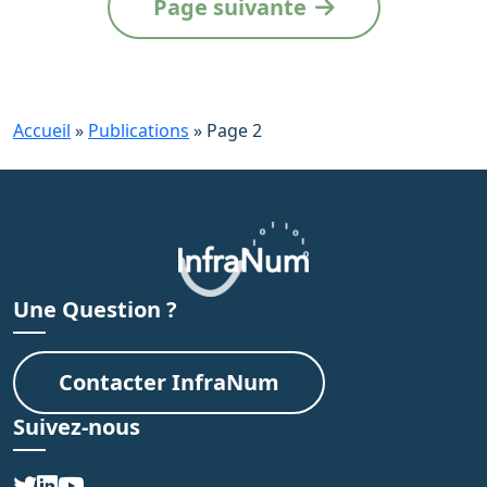
Page suivante
g
g
g
a
e
e
e
t
i
o
Accueil
»
Publications
»
Page 2
n
d
e
l
a
Une Question ?
l
i
Contacter InfraNum
s
t
Suivez-nous
e
d