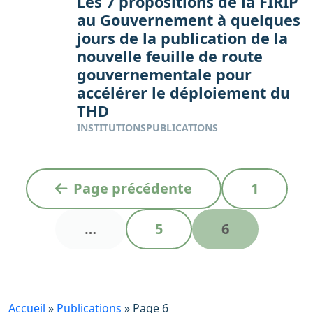
Les 7 propositions de la FIRIP
au Gouvernement à quelques
jours de la publication de la
nouvelle feuille de route
gouvernementale pour
accélérer le déploiement du
THD
INSTITUTIONS
PUBLICATIONS
N
P
Page précédente
1
a
a
v
P
P
…
5
6
g
i
a
a
e
g
g
g
a
e
e
t
Accueil
»
Publications
»
Page 6