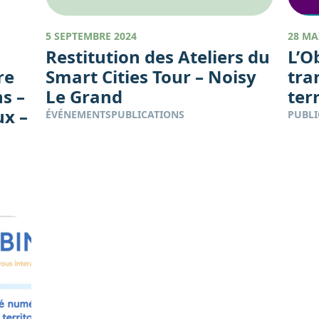
5 SEPTEMBRE 2024
28 MA
Restitution des Ateliers du
L’O
re
Smart Cities Tour – Noisy
tra
s –
Le Grand
ter
ux –
ÉVÉNEMENTS
PUBLICATIONS
PUBLI