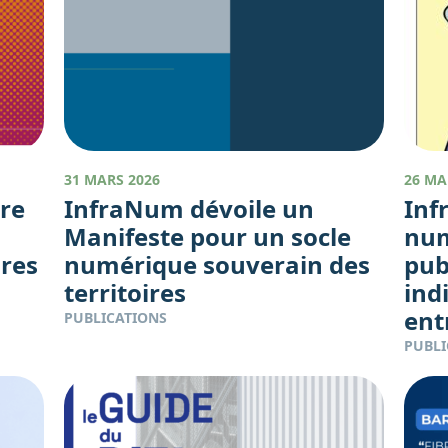
31 MARS 2026
26 MA
re
InfraNum dévoile un
Inf
Manifeste pour un socle
num
ires
numérique souverain des
pub
territoires
ind
ent
PUBLICATIONS
PUBLI