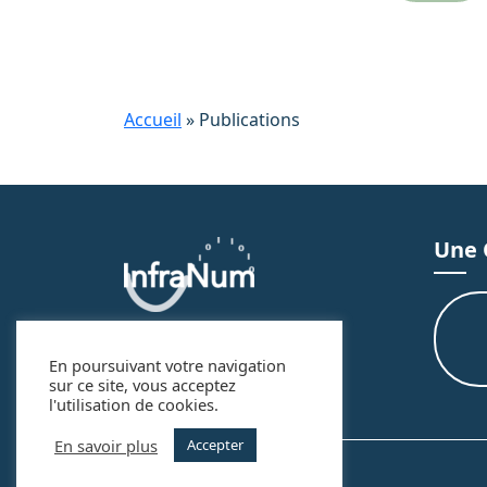
a
v
g
e
i
g
Accueil
»
Publications
a
t
i
Une 
o
n
d
En poursuivant votre navigation
sur ce site, vous acceptez
e
l'utilisation de cookies.
l
En savoir plus
Accepter