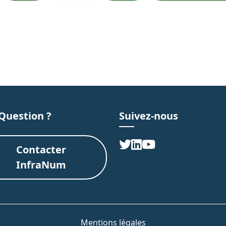
a
a
g
g
e
e
Question ?
Suivez-nous
Contacter
InfraNum
Mentions légales