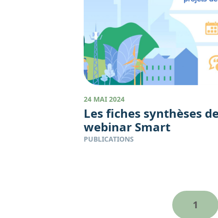
24 MAI 2024
Les fiches synthèses d
webinar Smart
PUBLICATIONS
N
P
1
a