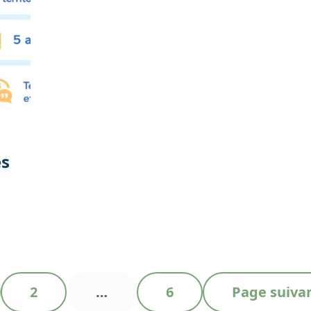
es
P
P
2
…
6
Page suiva