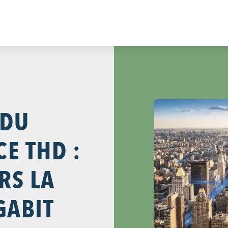
 DU
E THD :
RS LA
GABIT