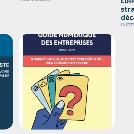
col
str
déc
INSTI