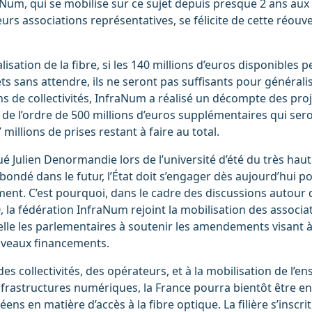
aNum, qui se mobilise sur ce sujet depuis presque 2 ans aux
leurs associations représentatives, se félicite de cette réouve
lisation de la fibre, si les 140 millions d’euros disponibles 
ts sans attendre, ils ne seront pas suffisants pour généralise
ns de collectivités, InfraNum a réalisé un décompte des proj
 de l’ordre de 500 millions d’euros supplémentaires qui ser
 millions de prises restant à faire au total.
ué Julien Denormandie lors de l’université d’été du très haut 
bondé dans le futur, l’État doit s’engager dès aujourd’hui po
ent. C’est pourquoi, dans le cadre des discussions autour d
 la fédération InfraNum rejoint la mobilisation des associa
pelle les parlementaires à soutenir les amendements visant à
veaux financements.
des collectivités, des opérateurs, et à la mobilisation de l’e
nfrastructures numériques, la France pourra bientôt être e
ns en matière d’accès à la fibre optique. La filière s’inscrit