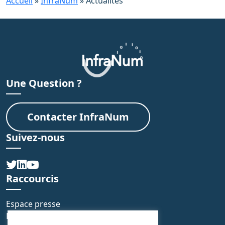
Accueil
»
InfraNum
»
Actualités
n
d
e
l
a
Une Question ?
l
i
Contacter InfraNum
s
t
Suivez-nous
e
d
e
Raccourcis
s
Espace presse
a
FAQ
r