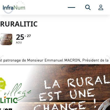
RURALITIC
25
27
AOU