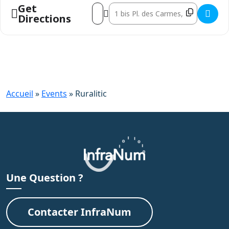
Get
Address - Ruralitic [CO7BpUMeu]
Destination Address - Ruralitic [60n
Directions
Accueil
»
Events
»
Ruralitic
Une Question ?
Contacter InfraNum