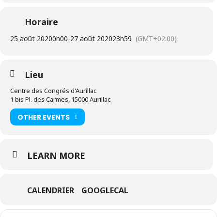
Vous pouvez d’ores et déjà vous inscrire, créer votre profil avec
votre avatar et prendre en main l’open campus pour être prêt le
Horaire
Jour J. Le processus d’inscription est entièrement présenté grâce à
dans les 9 tutoriels accessibles sur le site.
25 août 2020
0h00
-
27 août 2020
23h59
(GMT+02:00)
Inscrivez-vous en cliquant ici
Lieu
Centre des Congrés d'Aurillac
1 bis Pl. des Carmes, 15000 Aurillac
OTHER EVENTS
LEARN MORE
CALENDRIER
GOOGLECAL