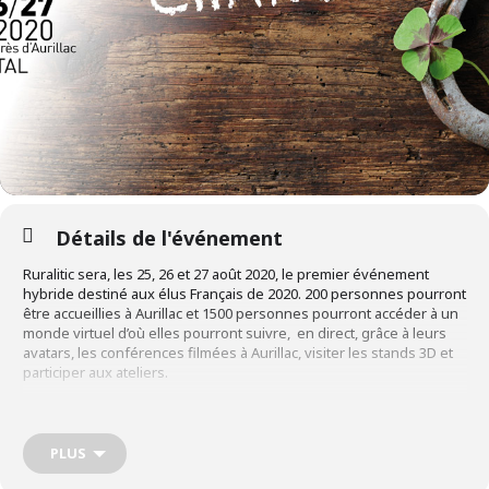
Détails de l'événement
Ruralitic sera, les 25, 26 et 27 août 2020, le premier événement
hybride destiné aux élus Français de 2020. 200 personnes pourront
être accueillies à Aurillac et 1500 personnes pourront accéder à un
monde virtuel d’où elles pourront suivre, en direct, grâce à leurs
avatars, les conférences filmées à Aurillac, visiter les stands 3D et
participer aux ateliers.
InfraNum, partenaire historique de l’évènement, fera bien
évidemment partie de l’aventure aussi bien virtuellement, avec un
stand, que physiquement, avec Etienne Dugas, président
PLUS
d’InfraNum, qui interviendra en plénière.