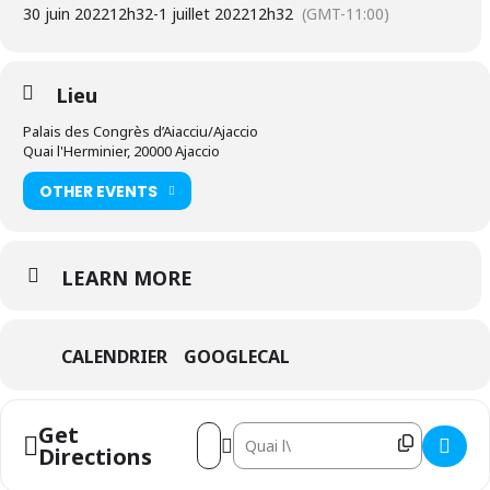
30 juin 2022
12h32
-
1 juillet 2022
12h32
(GMT-11:00)
Lieu
Palais des Congrès d’Aiacciu/Ajaccio
Quai l'Herminier, 20000 Ajaccio
OTHER EVENTS
LEARN MORE
CALENDRIER
GOOGLECAL
Get
Address - Les clés du succès pour des te
Destination Address - Les clés du s
Directions