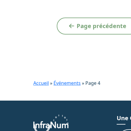
N
Page précédente
a
v
i
g
a
Accueil
»
Événements
»
Page 4
t
i
o
Une 
n