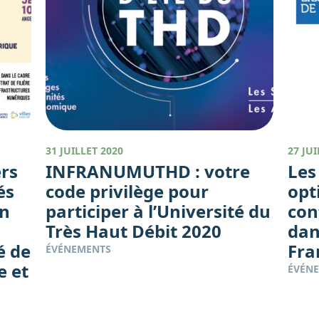
31 JUILLET 2020
27 JUI
ers
INFRANUMUTHD : votre
Les 
és
code privilège pour
opt
en
participer à l’Université du
con
Très Haut Débit 2020
dan
é de
Fra
ÉVÉNEMENTS
e et
ÉVÉN