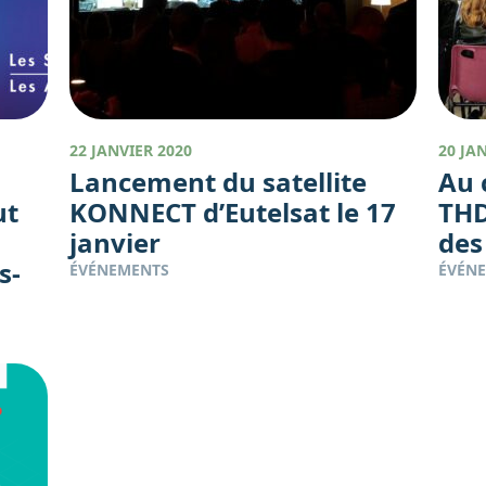
22 JANVIER 2020
20 JA
Lancement du satellite
Au 
ut
KONNECT d’Eutelsat le 17
THD
janvier
des
s-
ÉVÉNEMENTS
ÉVÉN