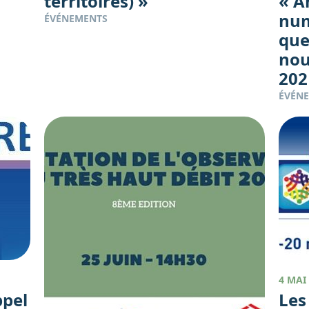
territoires) »
« 
num
ÉVÉNEMENTS
que
nouv
202
ÉVÉN
4 MAI
ppel
Les