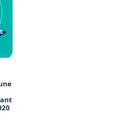
 une
dant
2020