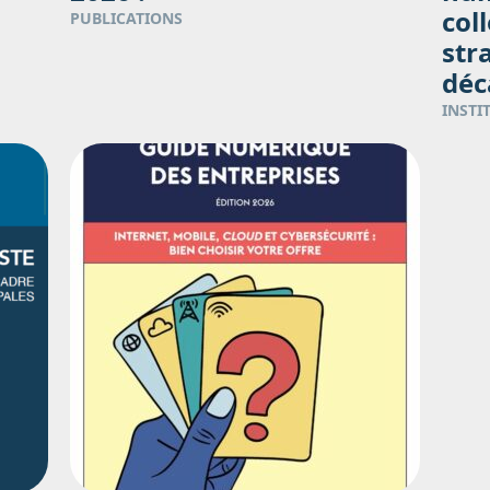
col
PUBLICATIONS
str
déc
INSTI